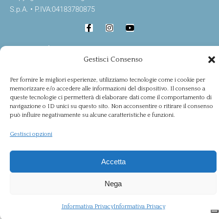
S.p.A. • P.IVA:04183780875
Realizzazione Fin.co.ge.ro. S.p.a 095 7515155
Gestisci Consenso
Per fornire le migliori esperienze, utilizziamo tecnologie come i cookie per
memorizzare e/o accedere alle informazioni del dispositivo. Il consenso a
queste tecnologie ci permetterà di elaborare dati come il comportamento di
navigazione o ID unici su questo sito. Non acconsentire o ritirare il consenso
può influire negativamente su alcune caratteristiche e funzioni.
Gestisci opzioni
Accetta
Nega
Informativa Privacy
Informativa Privacy