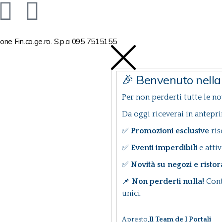
one Fin.co.ge.ro. S.p.a 095 7515155
🎉 Benvenuto nell
Per non perderti tutte le nov
Da oggi riceverai in antepr
✅
Promozioni esclusive
ris
✅
Eventi imperdibili
e attiv
✅
Novità su negozi e ristor
📌
Non perderti nulla!
Cont
unici.
A presto,
Il Team de I Portali