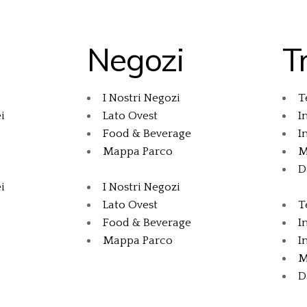
Negozi
T
I Nostri Negozi
T
i
Lato Ovest
I
Food & Beverage
I
Mappa Parco
M
D
i
I Nostri Negozi
Lato Ovest
T
Food & Beverage
I
Mappa Parco
I
M
D