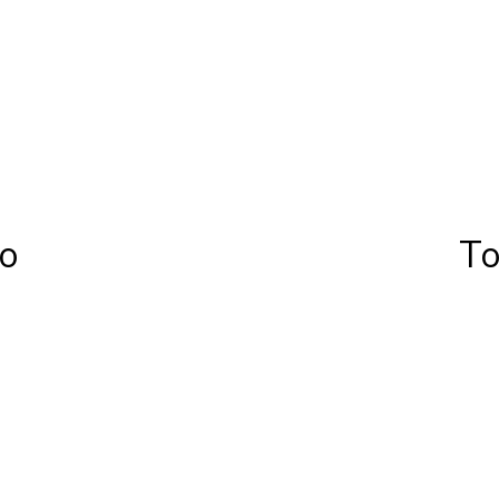
ro
To
IL PARCO E I SUOI BRAND
dove tutto è
possibile