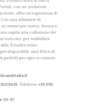
à. Il nostro store al Parco
ortali, con un ambiente
acevole, offre un’esperienza di
 Con una selezione di
 accessori per uomo, donna e
ozio ospita una collezione dei
ul mercato, per soddisfare
stile. Il nostro team,
re disponibile, sarà felice di
ok perfetti per ogni occasione.
branditalia.it
516331635
Telefono:
+39 095
x 93-97