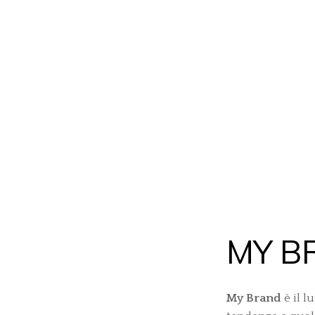
MY B
My Brand
è il l