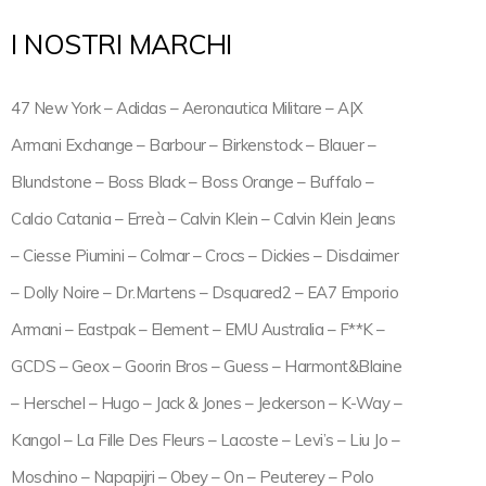
I NOSTRI MARCHI
47 New York – Adidas – Aeronautica Militare – A|X
Armani Exchange – Barbour – Birkenstock – Blauer –
Blundstone – Boss Black – Boss Orange – Buffalo –
Calcio Catania – Erreà – Calvin Klein – Calvin Klein Jeans
– Ciesse Piumini – Colmar – Crocs – Dickies – Disclaimer
– Dolly Noire – Dr.Martens – Dsquared2 – EA7 Emporio
Armani – Eastpak – Element – EMU Australia – F**K –
GCDS – Geox – Goorin Bros – Guess – Harmont&Blaine
– Herschel – Hugo – Jack & Jones – Jeckerson – K-Way –
Kangol – La Fille Des Fleurs – Lacoste – Levi’s – Liu Jo –
Moschino – Napapijri – Obey – On – Peuterey – Polo