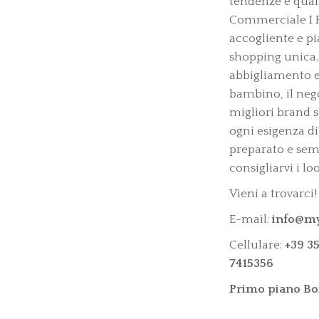
tendenze e qualit
Commerciale I P
accogliente e pi
shopping unica.
abbigliamento e
bambino, il neg
migliori brand s
ogni esigenza di 
preparato e semp
consigliarvi i lo
Vieni a trovarci!
E-mail:
info@my
Cellulare:
+39 3
7415356
Primo piano Bo