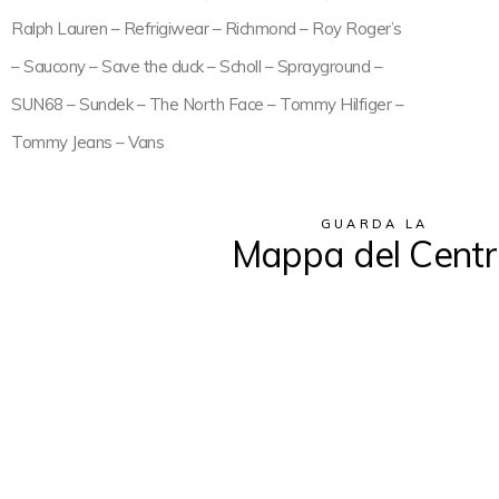
Ralph Lauren – Refrigiwear – Richmond – Roy Roger’s
– Saucony – Save the duck – Scholl – Sprayground –
SUN68 – Sundek – The North Face – Tommy Hilfiger –
Tommy Jeans – Vans
GUARDA LA
Mappa del Cent