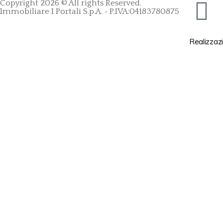
Copyright 2026 © All rights Reserved.
Immobiliare I Portali S.p.A. • P.IVA:04183780875
Realizzazi