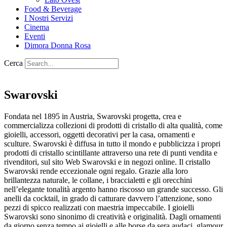
Food & Beverage
I Nostri Servizi
Cinema
Eventi
Dimora Donna Rosa
Cerca
Swarovski
Fondata nel 1895 in Austria, Swarovski progetta, crea e
commercializza collezioni di prodotti di cristallo di alta qualità, come
gioielli, accessori, oggetti decorativi per la casa, ornamenti e
sculture. Swarovski è diffusa in tutto il mondo e pubblicizza i propri
prodotti di cristallo scintillante attraverso una rete di punti vendita e
rivenditori, sul sito Web Swarovski e in negozi online. Il cristallo
Swarovski rende eccezionale ogni regalo. Grazie alla loro
brillantezza naturale, le collane, i braccialetti e gli orecchini
nell’elegante tonalità argento hanno riscosso un grande successo. Gli
anelli da cocktail, in grado di catturare davvero l’attenzione, sono
pezzi di spicco realizzati con maestria impeccabile. I gioielli
Swarovski sono sinonimo di creatività e originalità. Dagli ornamenti
da giorno senza tempo ai gioielli e alle borse da sera audaci, glamour