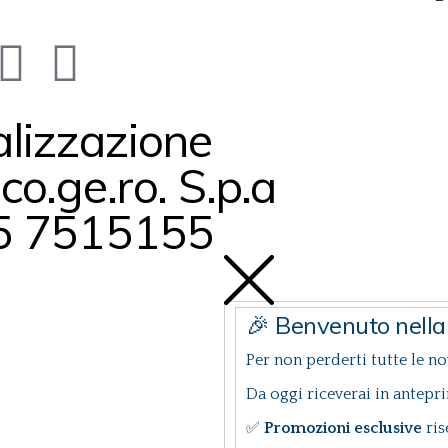
lizzazione
.co.ge.ro. S.p.a
5 7515155
🎉 Benvenuto nell
Per non perderti tutte le nov
Da oggi riceverai in antepr
✅
Promozioni esclusive
ris