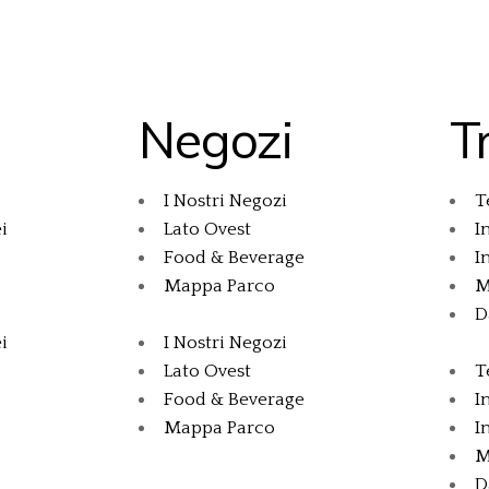
Negozi
T
I Nostri Negozi
T
i
Lato Ovest
I
Food & Beverage
I
Mappa Parco
M
D
i
I Nostri Negozi
Lato Ovest
T
Food & Beverage
I
Mappa Parco
I
M
D