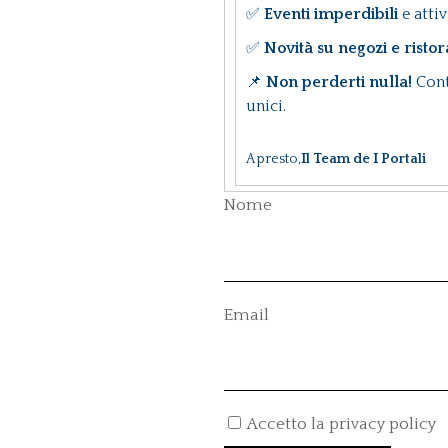
✅
Eventi imperdibili
e attiv
✅
Novità su negozi e ristor
📌
Non perderti nulla!
Cont
unici.
A presto,
Il Team de I Portali
Nome
Email
Accetto la privacy policy