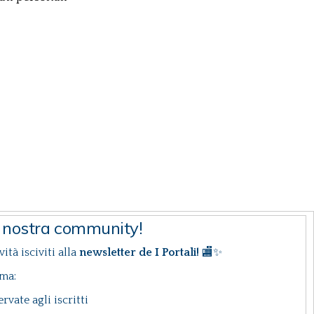
a nostra community!
ità isciviti alla
newsletter de I Portali!
🏬✨
ima:
ervate agli iscritti