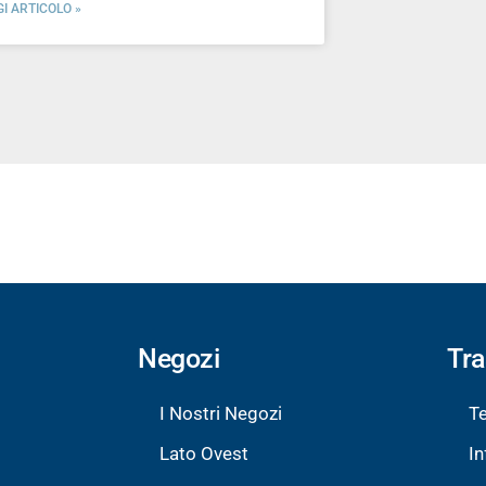
GI ARTICOLO »
Negozi
Tr
I Nostri Negozi
Te
Lato Ovest
In