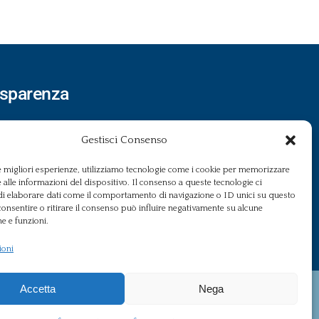
asparenza
rmini e Condizioni
Gestisci Consenso
formativa Privacy
le migliori esperienze, utilizziamo tecnologie come i cookie per memorizzare
formativa Cookie
 alle informazioni del dispositivo. Il consenso a queste tecnologie ci
i elaborare dati come il comportamento di navigazione o ID unici su questo
duli Richieste
consentire o ritirare il consenso può influire negativamente su alcune
he e funzioni.
ti personali
ioni
Accetta
Nega