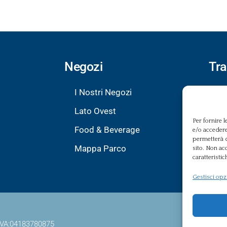
Negozi
Tr
I Nostri Negozi
Te
Lato Ovest
In
Per fornire 
Food & Beverage
In
e/o accedere
permetterà d
Mappa Parco
Mo
sito. Non ac
caratteristic
Da
Gestisci opz
P.IVA:04183780875